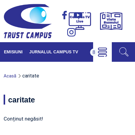
Viața
Campus
Buzăul
TV
Live
EMISIUNI
JURNALUL CAMPUS TV
caritate
Acasă
caritate
Conținut negăsit!