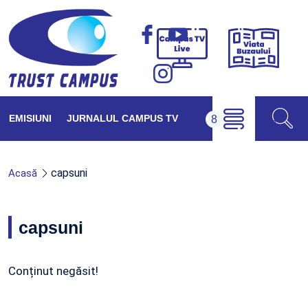
Viața
Campus
Buzăul
TV
Live
EMISIUNI
JURNALUL CAMPUS TV
capsuni
Acasă
capsuni
Conținut negăsit!