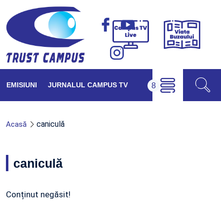
Viața
Campus
Buzăul
TV
Live
EMISIUNI
JURNALUL CAMPUS TV
caniculă
Acasă
caniculă
Conținut negăsit!