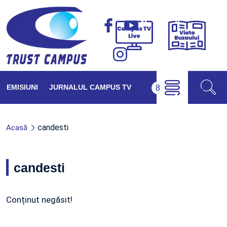
Viața
Campus
Buzăul
TV
Live
EMISIUNI
JURNALUL CAMPUS TV
candesti
Acasă
candesti
Conținut negăsit!