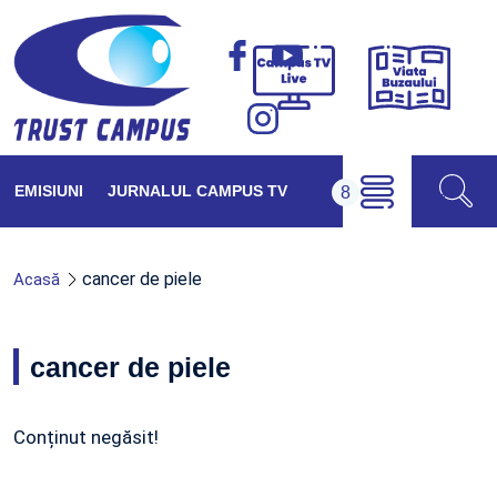
Viața
Campus
Buzăul
TV
Live
EMISIUNI
JURNALUL CAMPUS TV
cancer de piele
Acasă
cancer de piele
Conținut negăsit!