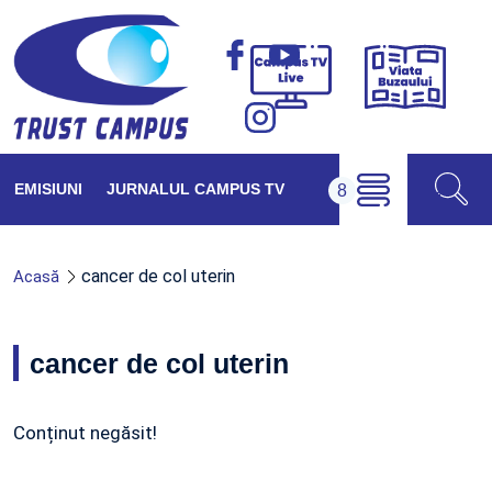
Viața
Campus
Buzăul
TV
Live
EMISIUNI
JURNALUL CAMPUS TV
cancer de col uterin
Acasă
cancer de col uterin
Conținut negăsit!