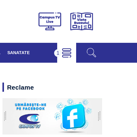
Viața
Campus
Buzăului
TV
Live
L
SANATATE
Reclame