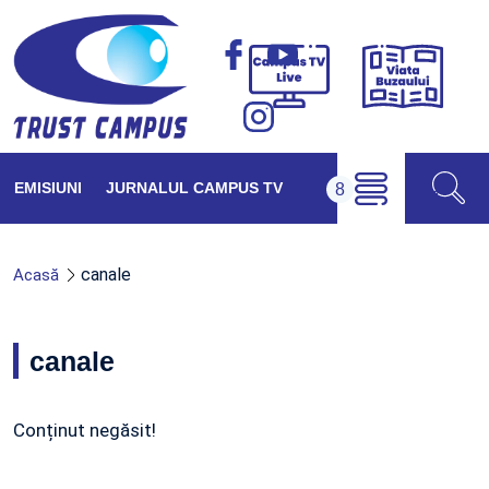
Viața
Campus
Buzăul
TV
Live
EMISIUNI
JURNALUL CAMPUS TV
canale
Acasă
canale
Conținut negăsit!