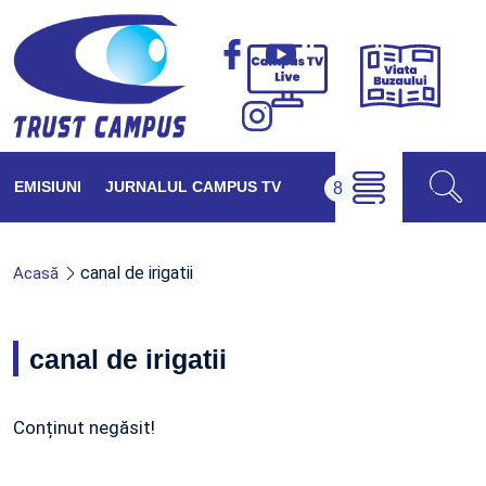
Viața
Campus
Buzăul
TV
Live
EMISIUNI
JURNALUL CAMPUS TV
canal de irigatii
Acasă
canal de irigatii
Conținut negăsit!