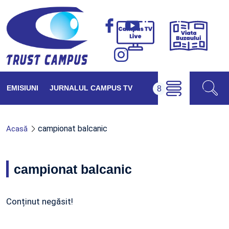
Viața
Campus
Buzăul
TV
Live
EMISIUNI
JURNALUL CAMPUS TV
campionat balcanic
Acasă
campionat balcanic
Conținut negăsit!