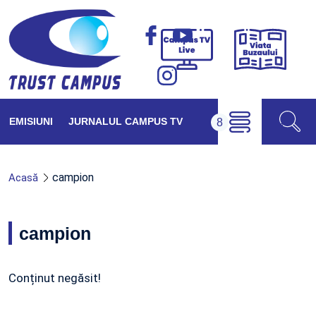
Viața
Campus
Buzăul
TV
Live
EMISIUNI
JURNALUL CAMPUS TV
campion
Acasă
campion
Conținut negăsit!