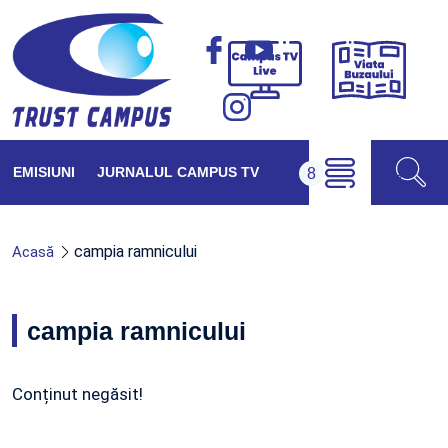
Viața
Campus
Buzăul
TV
Live
EMISIUNI
JURNALUL CAMPUS TV
campia ramnicului
Acasă
campia ramnicului
Conținut negăsit!