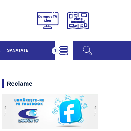
Viața
Campus
Buzăului
TV
Live
L
SANATATE
Reclame