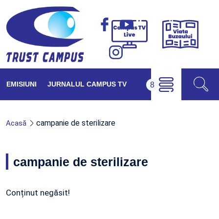
Viața
Campus
Buzăul
TV
Live
EMISIUNI
JURNALUL CAMPUS TV
campanie de sterilizare
Acasă
campanie de sterilizare
Conținut negăsit!