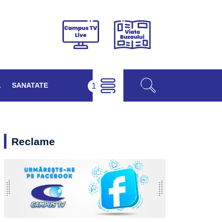
Viața
Campus
Buzăului
TV
Live
L
SANATATE
Reclame