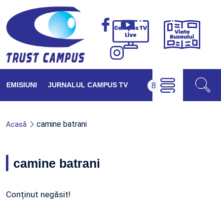
Viața
Campus
Buzăul
TV
Live
EMISIUNI
JURNALUL CAMPUS TV
camine batrani
Acasă
camine batrani
Conținut negăsit!