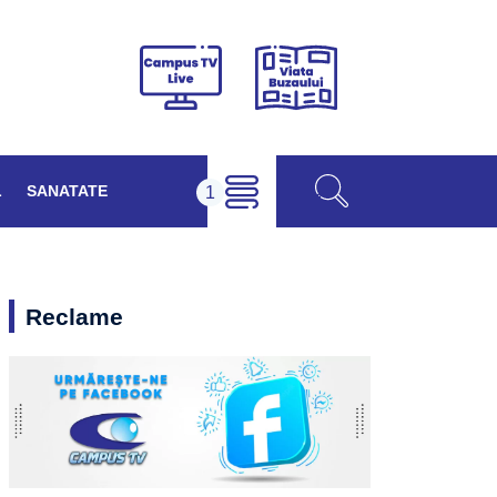
Viața
Campus
Buzăului
TV
Live
L
SANATATE
Reclame