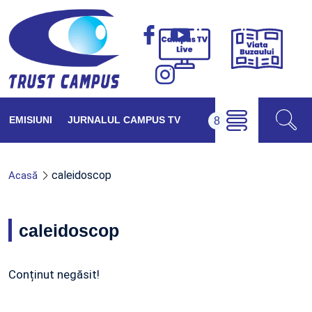
Viața
Campus
Buzăul
TV
Live
EMISIUNI
JURNALUL CAMPUS TV
caleidoscop
Acasă
caleidoscop
Conținut negăsit!