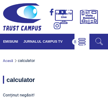
Viața
Campus
Buzăul
TV
Live
EMISIUNI
JURNALUL CAMPUS TV
calculator
Acasă
calculator
Conținut negăsit!