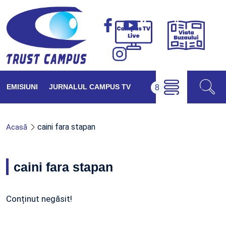
Viața
Campus
Buzăul
TV
Live
EMISIUNI
JURNALUL CAMPUS TV
caini fara stapan
Acasă
caini fara stapan
Conținut negăsit!