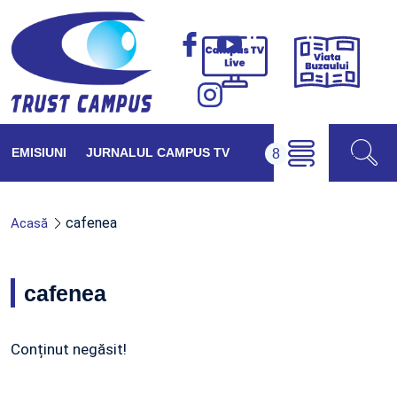
Viața
Campus
Buzăul
TV
Live
EMISIUNI
JURNALUL CAMPUS TV
cafenea
Acasă
cafenea
Conținut negăsit!