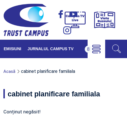
Viața
Campus
Buzăul
TV
Live
EMISIUNI
JURNALUL CAMPUS TV
cabinet planificare familiala
Acasă
cabinet planificare familiala
Conținut negăsit!