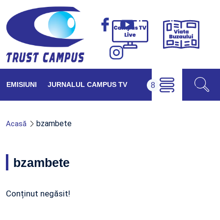
Viața
Campus
Buzăul
TV
Live
EMISIUNI
JURNALUL CAMPUS TV
bzambete
Acasă
bzambete
Conținut negăsit!