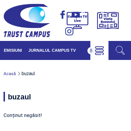
Viața
Campus
Buzăul
TV
Live
EMISIUNI
JURNALUL CAMPUS TV
buzaul
Acasă
buzaul
Conținut negăsit!