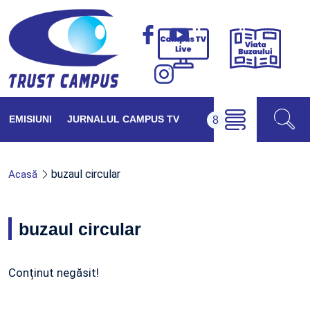
Viața
Campus
Buzăul
TV
Live
EMISIUNI
JURNALUL CAMPUS TV
buzaul circular
Acasă
buzaul circular
Conținut negăsit!