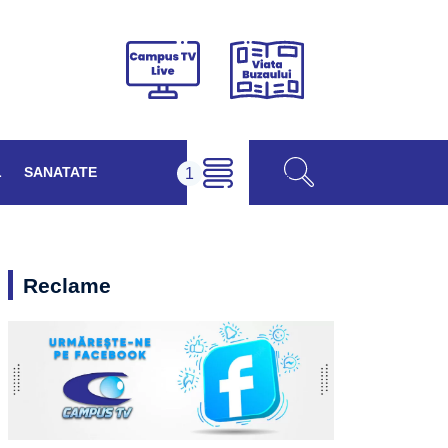
Viața
Campus
Buzăului
TV
Live
L
SANATATE
Reclame