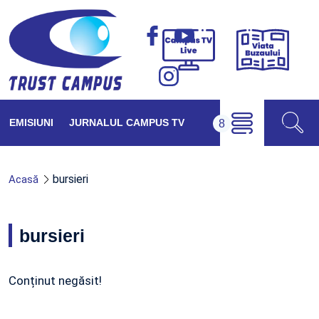
Viața
Campus
Buzăul
TV
Live
EMISIUNI
JURNALUL CAMPUS TV
bursieri
Acasă
bursieri
Conținut negăsit!