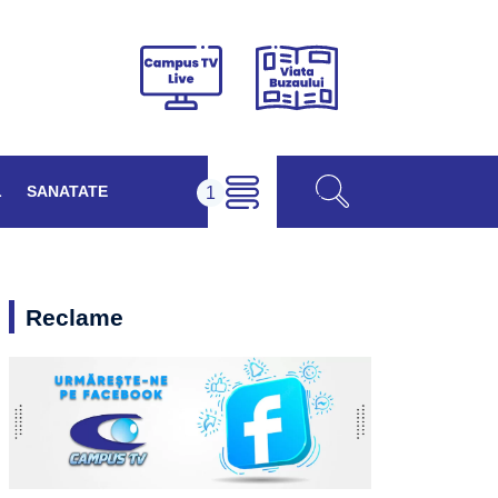
Viața
Campus
Buzăului
TV
Live
L
SANATATE
Reclame