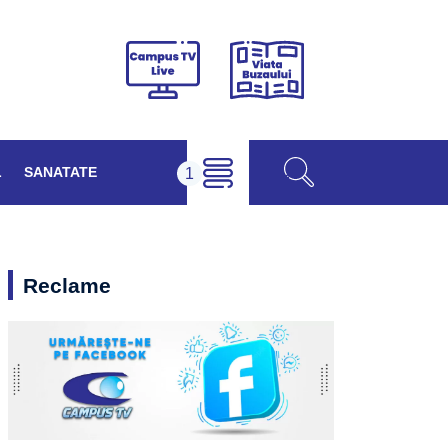
Viața
Campus
Buzăului
TV
Live
L
SANATATE
Reclame