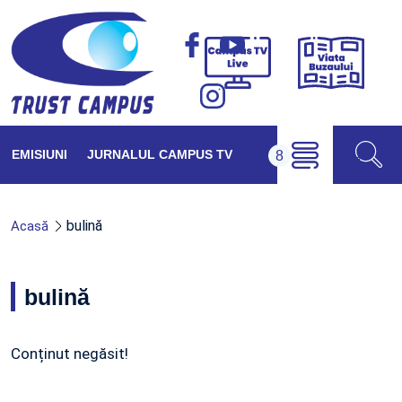
Viața
Campus
Buzăul
TV
Live
EMISIUNI
JURNALUL CAMPUS TV
bulină
Acasă
bulină
Conținut negăsit!