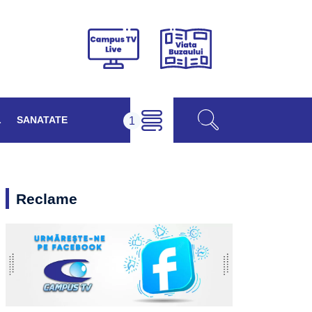
Viața
Campus
Buzăului
TV
Live
L
SANATATE
Reclame