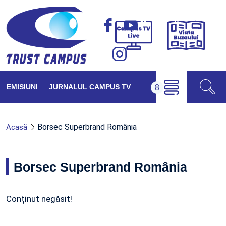
Viața
Campus
Buzăul
TV
Live
EMISIUNI
JURNALUL CAMPUS TV
Borsec Superbrand România
Acasă
Borsec Superbrand România
Conținut negăsit!