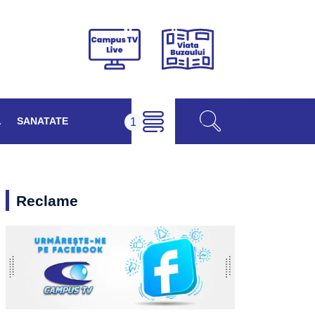
Viața
Campus
Buzăului
TV
Live
L
SANATATE
Reclame