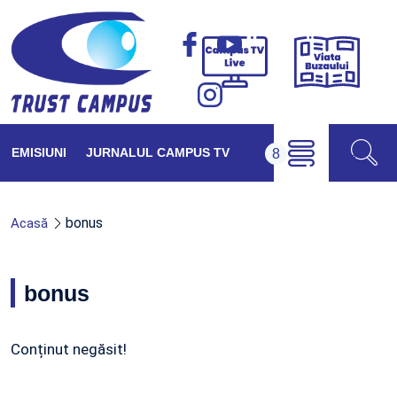
Viața
Campus
Buzăul
TV
Live
EMISIUNI
JURNALUL CAMPUS TV
bonus
Acasă
bonus
Conținut negăsit!