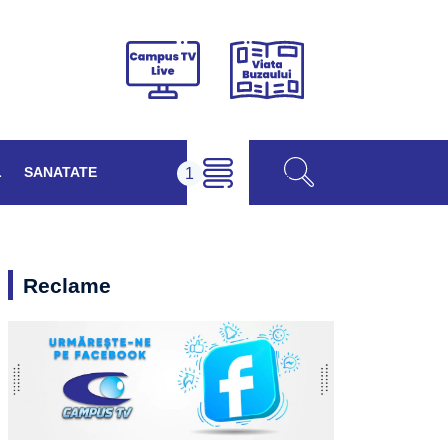
Viața
Campus
Buzăului
TV
Live
L
SANATATE
Reclame