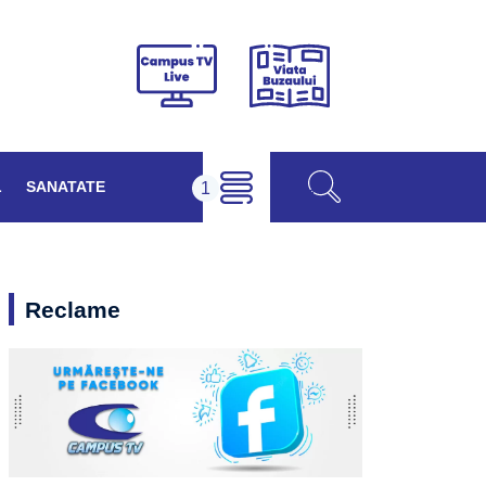
Viața
Campus
Buzăului
TV
Live
L
SANATATE
Reclame