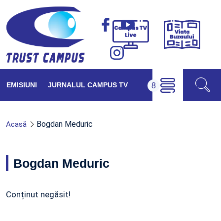
Viața
Campus
Buzăul
TV
Live
EMISIUNI
JURNALUL CAMPUS TV
Bogdan Meduric
Acasă
Bogdan Meduric
Conținut negăsit!