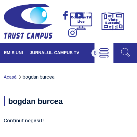
Viața
Campus
Buzăul
TV
Live
EMISIUNI
JURNALUL CAMPUS TV
bogdan burcea
Acasă
bogdan burcea
Conținut negăsit!