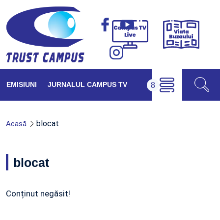
Viața
Campus
Buzăul
TV
Live
EMISIUNI
JURNALUL CAMPUS TV
blocat
Acasă
blocat
Conținut negăsit!