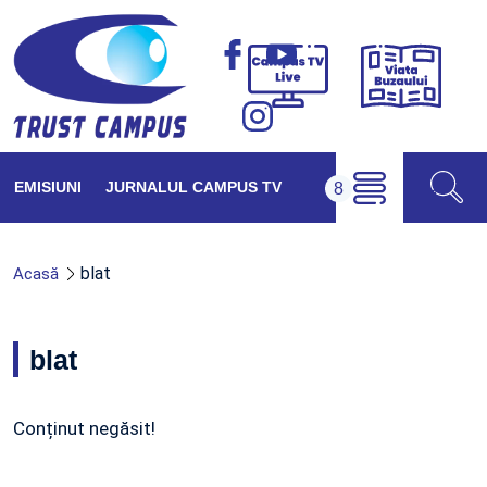
Viața
Campus
Buzăul
TV
Live
EMISIUNI
JURNALUL CAMPUS TV
blat
Acasă
blat
Conținut negăsit!