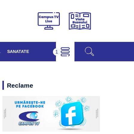
Viața
Campus
Buzăului
TV
Live
L
SANATATE
Reclame