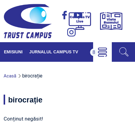
Viața
Campus
Buzăul
TV
Live
EMISIUNI
JURNALUL CAMPUS TV
birocrație
Acasă
birocrație
Conținut negăsit!