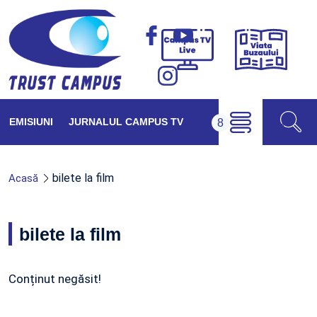
Viața
Campus
Buzăul
TV
Live
EMISIUNI
JURNALUL CAMPUS TV
bilete la film
Acasă
bilete la film
Conținut negăsit!