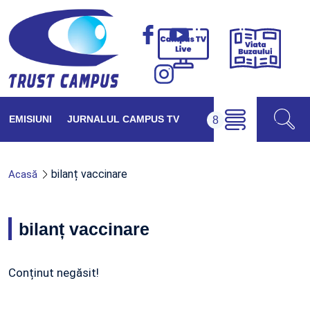
Viața
Campus
Buzăul
TV
Live
EMISIUNI
JURNALUL CAMPUS TV
bilanț vaccinare
Acasă
bilanț vaccinare
Conținut negăsit!