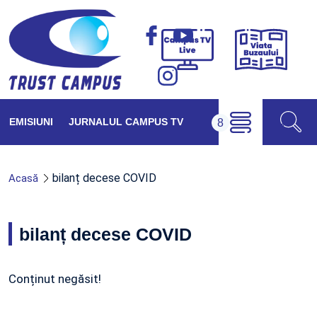
Viața
Campus
Buzăul
TV
Live
EMISIUNI
JURNALUL CAMPUS TV
bilanț decese COVID
Acasă
bilanț decese COVID
Conținut negăsit!