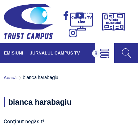
Viața
Campus
Buzăul
TV
Live
EMISIUNI
JURNALUL CAMPUS TV
bianca harabagiu
Acasă
bianca harabagiu
Conținut negăsit!