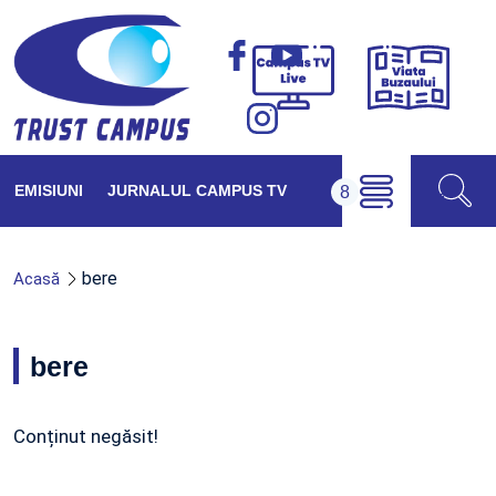
Viața
Campus
Buzăul
TV
Live
EMISIUNI
JURNALUL CAMPUS TV
bere
Acasă
bere
Conținut negăsit!