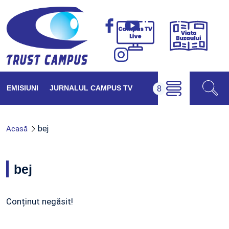
Viața
Campus
Buzăul
TV
Live
EMISIUNI
JURNALUL CAMPUS TV
bej
Acasă
bej
Conținut negăsit!