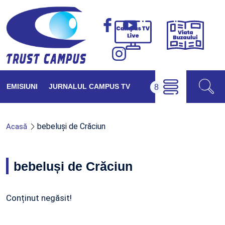
Viața
Campus
Buzăul
TV
Live
EMISIUNI
JURNALUL CAMPUS TV
bebeluși de Crăciun
Acasă
bebeluși de Crăciun
Conținut negăsit!