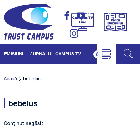
Viața
Campus
Buzăul
TV
Live
EMISIUNI
JURNALUL CAMPUS TV
bebelus
Acasă
bebelus
Conținut negăsit!